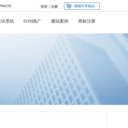
945110
购物车
0
物品
登录
|
注册
智能建站系统
考试系统
EDM推广
建站案例
网站建设的首选
商标注册