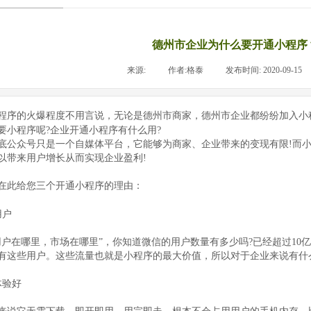
德州市企业为什么要开通小程序
来源:
|
作者:
格泰
|
发布时间:
2020-09-15
程序的火爆程度不用言说，无论是
德州
商家，
德州
企业都纷纷加入小
市
市
要小程序呢
?
企业开通小程序有什么用
?
底公众号只是一个自媒体平台，它能够为商家、企业带来的变现有限
!
而
以带来用户增长从而实现企业盈利
!
在此给您三个开通小程序的理由：
用户
用户在哪里，市场在哪里”，你知道微信的用户数量有多少吗
?
已经超过
10
亿
有这些用户。这些流量也就是小程序的最大价值，所以对于企业来说有什
体验好