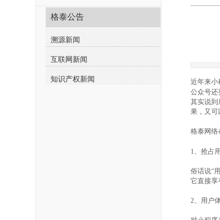
格泰公告
溯源新闻
互联网新闻
知识产权新闻
近年来小
公众号还
其实说到
果，又可
网络
格泰
1
、抢占
俗话说
“
它直接享
2
、用户